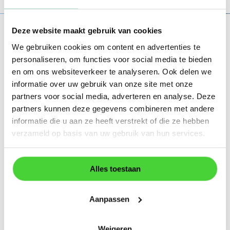
Deze website maakt gebruik van cookies
We gebruiken cookies om content en advertenties te
Bouwdepot: hoe
personaliseren, om functies voor social media te bieden
werkt dat?
en om ons websiteverkeer te analyseren. Ook delen we
informatie over uw gebruik van onze site met onze
partners voor social media, adverteren en analyse. Deze
Bij het financieren van een verbouwing via je
partners kunnen deze gegevens combineren met andere
hypotheek krijg je te maken met een
informatie die u aan ze heeft verstrekt of die ze hebben
bouwdepot
maar dit is zeker niet altijd
verzameld op basis van uw gebruik van hun services.
verplicht. Het werkt als volgt:
Het extra bedrag dat je leent, komt
Alles toestaan
tijdelijk op een aparte rekening
Van daaruit betaal je de facturen van
aannemers of leveranciers
Aanpassen
Je betaalt alleen rente over het
opgenomen bedrag
Weigeren